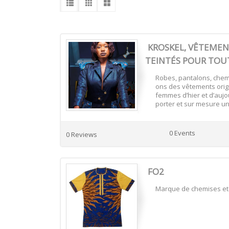
KROSKEL, VÊTEMEN
TEINTÉS POUR TOUT
Robes, pantalons, chem
ons des vêtements orig
femmes d’hier et d’aujo
porter et sur mesure un
0 Events
0 Reviews
FO2
Marque de chemises et T