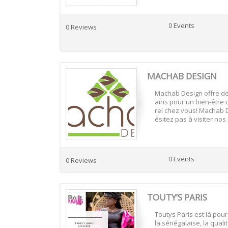
0 Events
0 Reviews
MACHAB DESIGN
Machab Design offre des
ains pour un bien-être c
rel chez vous! Machab D
ésitez pas à visiter nos
0 Events
0 Reviews
TOUTY’S PARIS
Toutys Paris est là pou
la sénégalaise, la qualit