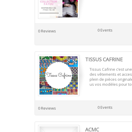
0 Events
0 Reviews
TISSUS CAFRINE
Tissus Cafrine c’est une
des vêtements et acce
plein de pièces origina
us vos modèles pour tout
0 Events
0 Reviews
ACMC