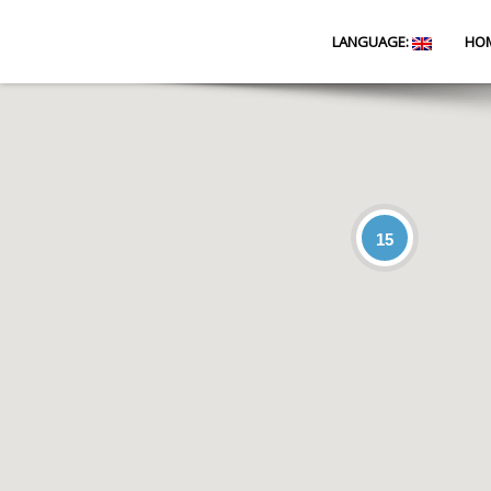
LANGUAGE:
HO
15