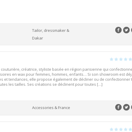
Tailor, dressmaker &
Dakar
 couturière, créatrice, styliste basée en région parisienne qui confectionn
ssoires en wax pour femmes, hommes, enfants… Si son showroom est déj
les et tendances, elle propose également de décliner ou de confectionner 
es les tailles. Ses créations se déclinent pour toutes […]
Accessories & France