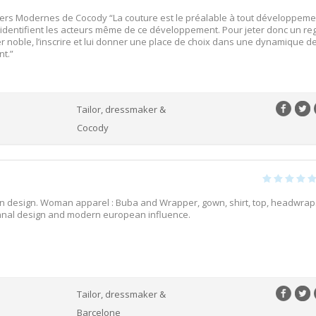
iers Modernes de Cocody “La couture est le préalable à tout développem
 s’identifient les acteurs même de ce développement. Pour jeter donc un re
er noble, l’inscrire et lui donner une place de choix dans une dynamique d
t.”
Tailor, dressmaker &
Cocody
on design. Woman apparel : Buba and Wrapper, gown, shirt, top, headwrap.
nnal design and modern european influence.
Tailor, dressmaker &
Barcelone