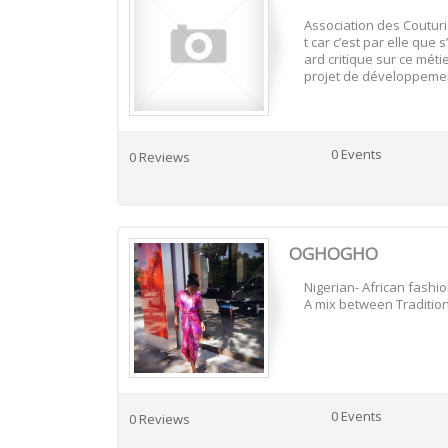
Association des Coutur
t car c’est par elle que
ard critique sur ce méti
projet de développemen
0 Events
0 Reviews
OGHOGHO
Nigerian- African fashi
A mix between Traditio
0 Events
0 Reviews