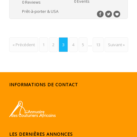
0 Events
0 Reviews
Prêt-à-porter & USA
« Précédent
1
2
3
4
5
…
13
Suivant »
INFORMATIONS DE CONTACT
LES DERNIÈRES ANNONCES