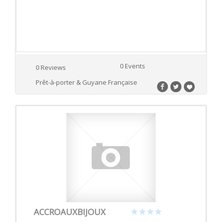
0 Events
0 Reviews
Prêt-à-porter & Guyane Française
ACCROAUXBIJOUX