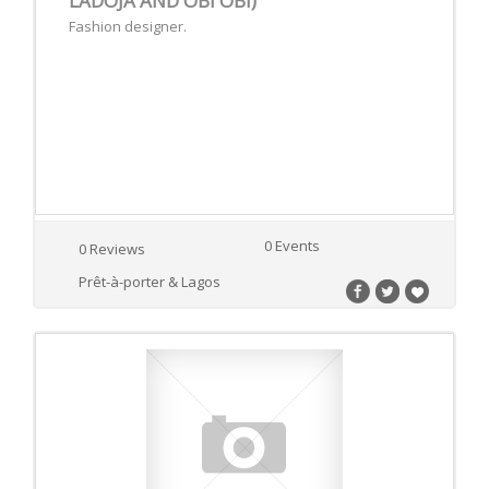
LADOJA AND OBI OBI)
Fashion designer.
0 Events
0 Reviews
Prêt-à-porter & Lagos