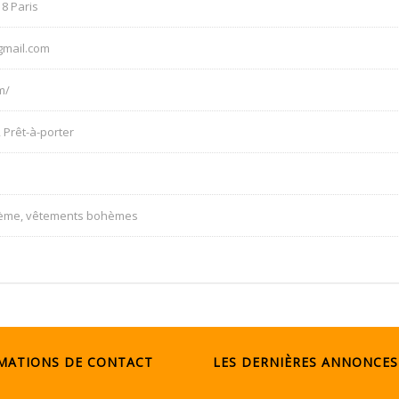
18 Paris
gmail.com
m/
 Prêt-à-porter
ème, vêtements bohèmes
MATIONS DE CONTACT
LES DERNIÈRES ANNONCES