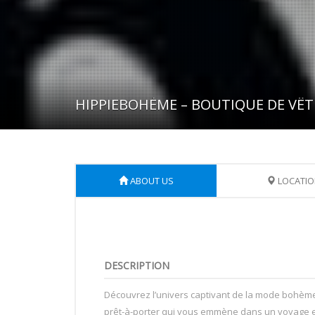
HIPPIEBOHÈME – BOUTIQUE DE VÊ
ABOUT US
LOCATIO
DESCRIPTION
Découvrez l’univers captivant de la mode bohème
prêt-à-porter qui vous emmène dans un voyage en