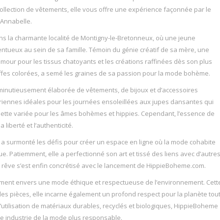
llection de vêtements, elle vous offre une expérience façonnée par le
, Annabelle.
ns la charmante localité de Montigny-le-Bretonneux, où une jeune
entueux au sein de sa famille. Témoin du génie créatif de sa mère, une
mour pour les tissus chatoyants et les créations raffinées dès son plus
étoffes colorées, a semé les graines de sa passion pour la mode bohème.
n minutieusement élaborée de vêtements, de bijoux et d’accessoires
riennes idéales pour les journées ensoleillées aux jupes dansantes qui
alette variée pour les âmes bohèmes et hippies. Cependant, l’essence de
liberté et l’authenticité.
 a surmonté les défis pour créer un espace en ligne où la mode cohabite
Patiemment, elle a perfectionné son art et tissé des liens avec d’autre
on rêve s’est enfin concrétisé avec le lancement de HippieBoheme.com.
ement envers une mode éthique et respectueuse de l’environnement. Cett
es pièces, elle incarne également un profond respect pour la planète tou
l’utilisation de matériaux durables, recyclés et biologiques, HippieBoheme
e industrie de la mode plus responsable.