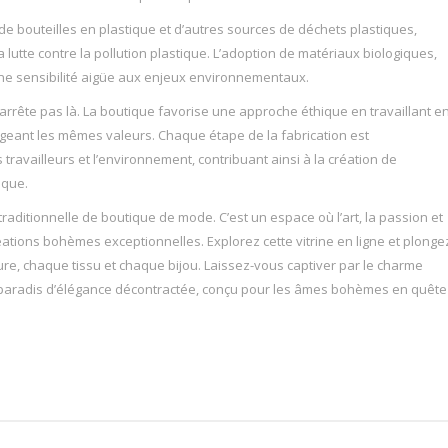
de bouteilles en plastique et d’autres sources de déchets plastiques,
utte contre la pollution plastique. L’adoption de matériaux biologiques,
t une sensibilité aigüe aux enjeux environnementaux.
rête pas là. La boutique favorise une approche éthique en travaillant e
ageant les mêmes valeurs. Chaque étape de la fabrication est
availleurs et l’environnement, contribuant ainsi à la création de
ique.
ditionnelle de boutique de mode. C’est un espace où l’art, la passion et
éations bohèmes exceptionnelles. Explorez cette vitrine en ligne et plonge
ure, chaque tissu et chaque bijou. Laissez-vous captiver par le charme
paradis d’élégance décontractée, conçu pour les âmes bohèmes en quête