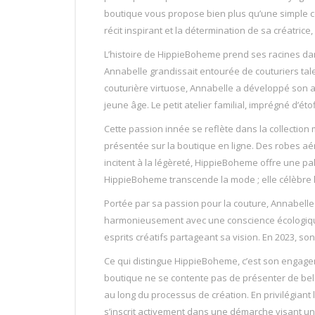
boutique vous propose bien plus qu’une simple co
récit inspirant et la détermination de sa créatrice
L’histoire de HippieBoheme prend ses racines da
Annabelle grandissait entourée de couturiers tal
couturière virtuose, Annabelle a développé son a
jeune âge. Le petit atelier familial, imprégné d’
Cette passion innée se reflète dans la collectio
présentée sur la boutique en ligne. Des robes aé
incitent à la légèreté, HippieBoheme offre une p
HippieBoheme transcende la mode ; elle célèbre la 
Portée par sa passion pour la couture, Annabelle
harmonieusement avec une conscience écologique. 
esprits créatifs partageant sa vision. En 2023, s
Ce qui distingue HippieBoheme, c’est son engag
boutique ne se contente pas de présenter de bell
au long du processus de création. En privilégiant 
s’inscrit activement dans une démarche visant un