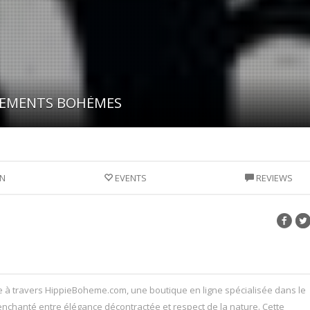
TEMENTS BOHÈMES
N
EVENTS
REVIEWS
 à travers HippieBoheme.com, une boutique en ligne spécialisée dans le
chanté entre élégance décontractée et respect de la nature. Cette