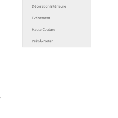
Décoration Intérieure
Evénement
Haute Couture
Prêt-À-Porter
s
e
t