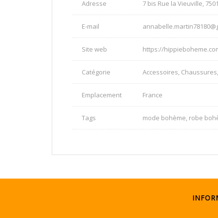
Adresse
7 bis Rue la Vieuville, 750
E-mail
annabelle.martin78180@
Site web
https://hippieboheme.co
Catégorie
Accessoires, Chaussures,
Emplacement
France
Tags
mode bohème, robe boh
INFOR